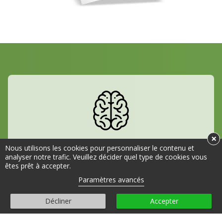
×
INGÉNIOSITÉ
Nous utilisons les cookies pour personnaliser le contenu et
analyser notre trafic. Veuillez décider quel type de cookies vous
êtes prêt à accepter.
Transtrak, c'est une gamme de produits ingénieux
Paramètres avancés
conçus pour augmenter la productivité en
diminuant la pénibilité.
Décliner
Accepter